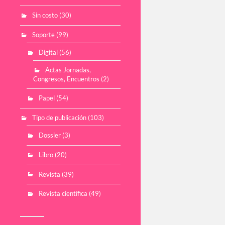
Sin costo
(30)
Soporte
(99)
Digital
(56)
Actas Jornadas,
Congresos, Encuentros
(2)
Papel
(54)
Tipo de publicación
(103)
Dossier
(3)
Libro
(20)
Revista
(39)
Revista científica
(49)