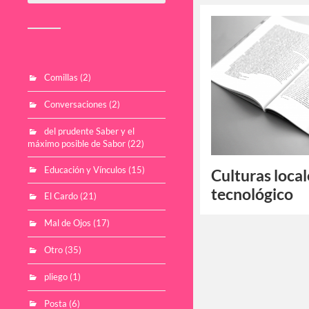
Comillas
(2)
Conversaciones
(2)
del prudente Saber y el
máximo posible de Sabor
(22)
Educación y Vínculos
(15)
Culturas loca
tecnológico
El Cardo
(21)
Mal de Ojos
(17)
Otro
(35)
pliego
(1)
Posta
(6)