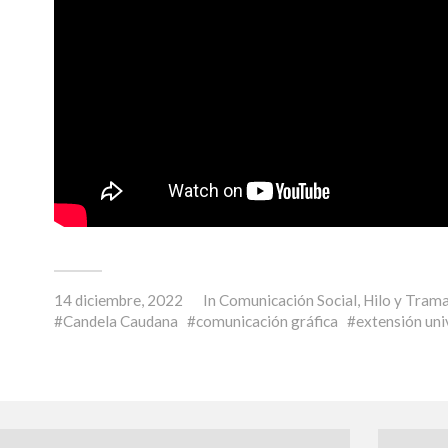
14 diciembre, 2022
In
Comunicación Social
,
Hilo y Tram
Candela Caudana
comunicación gráfica
extensión uni