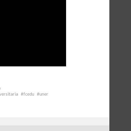
a
versitaria
fcedu
uner