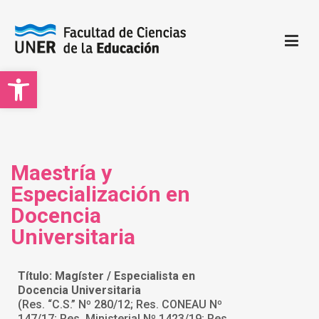
Open toolbar
Facultad de Ciencias de la Educación | UNER
Sitio oficial de la Facultad de Ciencias de la Educación
Maestría y
Especialización en
Docencia
Universitaria
Título: Magíster / Especialista en
Docencia Universitaria
(Res. “C.S.” Nº 280/12; Res. CONEAU Nº
147/17; Res. Ministerial Nº 1423/19; Res.