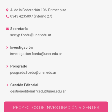
A. de la Federación 106. Primer piso
0343 4235097 (interno 27)
Secretaría
seciyp.fcedu@uner.edu.ar
Investigación
investigacion.fcedu@uner.edu.ar
Posgrado
posgrado.fcedu@uner.edu.ar
Gestión Editorial
gestioneditorial.fcedu@uner.edu.ar
PROYECTOS DE INVESTIGACIÓN VIGENTES