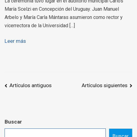
La ceremonia tuvo lugar en el auditorio municipal Carlos
María Scelzi en Concepción del Uruguay. Juan Manuel
Arbelo y María Carla Mántaras asumieron como rector y
vicerrectora de la Universidad […]
Leer más
Navegación
Artículos antiguos
Artículos siguientes
de
entradas
Buscar
Buscar