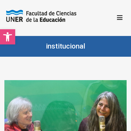
Saltar
al
contenido
Open toolbar
Facultad de Ciencias de la Educación | UNER
Sitio oficial de la Facultad de Ciencias de la Educación
institucional