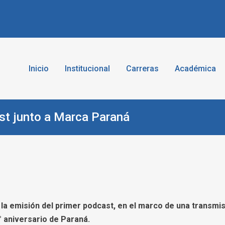
Inicio
Institucional
Carreras
Académica
ncias de la Educación | UNER
cultad de Ciencias de la Educación
st junto a Marca Paraná
la emisión del primer podcast, en el marco de una transmi
° aniversario de Paraná.