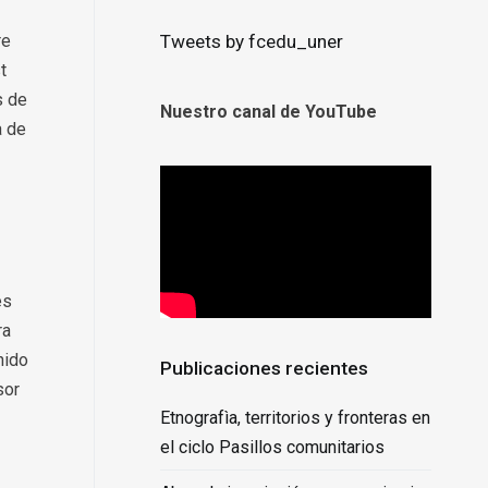
Tweets by fcedu_uner
re
t
s de
Nuestro canal de YouTube
a de
es
ra
nido
Publicaciones recientes
sor
Etnografìa, territorios y fronteras en
el ciclo Pasillos comunitarios