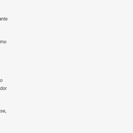
ante
como
io
ador
nse,