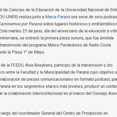
d de Ciencias de la Educación de la Universidad Nacional de Ent
DU-UNER) realiza junto a
Marca Paraná
una serie de seis podcas
Caminemos por Paraná
sobre lugares históricos y emblemático
 Este martes 25 de junio, día del aniversario de la elevación a vill
 entrerriana, se estrenó la primera pieza sonora, que fue emitida
a transmisión del programa Malos Perdedores de Radio Costa
sde la Plaza 1° de Mayo.
de la FCEDU, Aixa Boeykens, participó de la transmisión y dio
rco entre la Facultad y la Municipalidad de Paraná cuyo objetivo 
a elaboración de piezas comunicacionales en formato podcast, pa
de Paraná en los segmentos etarios más jóvenes; producir un conte
 la colaboración interinstitucional en el marco del Consejo Ase
 cargo del coordinador General del Centro de Producción en