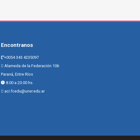
Encontranos
+0054 343 4235097
Alameda de la Federación 106
Paraná, Entre Ríos
8.00 a 20.00 hs.
aci.fcedu@uner.edu.ar