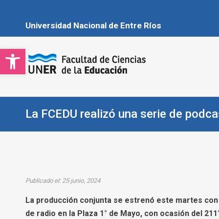
Saltar
al
Universidad Nacional de Entre Ríos
contenido
Open toolbar
Facultad de Cie
Sitio oficial de la Fa
La FCEDU realizó una serie de podca
Publicado el: 25 junio, 2024
La producción conjunta se estrenó este martes con 
de radio en la Plaza 1° de Mayo, con ocasión del 211