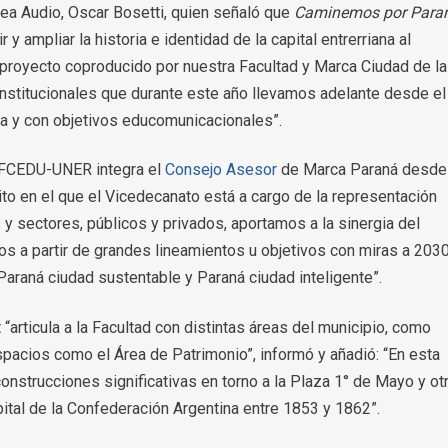
ea Audio, Oscar Bosetti, quien señaló que
Caminemos por Para
y ampliar la historia e identidad de la capital entrerriana al
proyecto coproducido por nuestra Facultad y Marca Ciudad de la
 institucionales que durante este año llevamos adelante desde el
ia y con objetivos educomunicacionales”.
la FCEDU-UNER integra el
Consejo Asesor
de Marca Paraná desde
o en el que el Vicedecanato está a cargo de la representación
des y sectores, públicos y privados, aportamos a la sinergia del
os a partir de grandes lineamientos u objetivos con miras a 203
Paraná ciudad sustentable y Paraná ciudad inteligente”.
 “articula a la Facultad con distintas áreas del municipio, como
spacios como el Área de Patrimonio”, informó y añadió: “En esta
construcciones significativas en torno a la Plaza 1° de Mayo y ot
pital de la Confederación Argentina entre 1853 y 1862”.