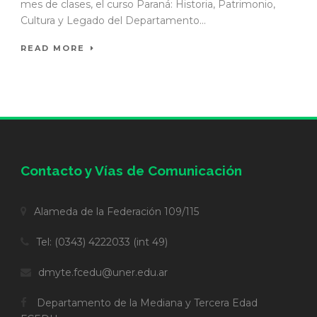
mes de clases, el curso Paraná: Historia, Patrimonio,
Cultura y Legado del Departamento...
READ MORE
Contacto y Vías de Comunicación
Alameda de la Federación 109/115
Tel: (0343) 4222033 (int 49)
dmyte.fcedu@uner.edu.ar
Departamento de la Mediana y Tercera Edad