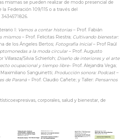
as mismas se pueden realizar de modo presencial de
 la Federación 109/115 o a través del
 3434571826.
erario I:
Vamos a contar historias
– Prof. Fabián
ros mismos
– Prof. Felicitas Riestra;
Cultivando bienestar:
ana de los Ángeles Bertos;
Fotografía Inicial
– Prof Raúl
riptomonedas a la moda circular
– Prof. Augusto
r Villaraza/Silvia Schierloh;
Diseño de interiores y el arte
ecto ocupacional y tiempo libre–
Prof. Alejandra Vega;
 Maximiliano Sanguinetti;
Producción sonora: Podcast
–
nes de Paraná
– Prof. Claudio Cañete; y Taller:
Pensarnos
sticoexpresivas, corporales, salud y bienestar, de