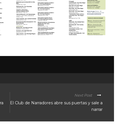
Next Post
ra
El Club de Narradores abre sus puertas y sale a
narrar