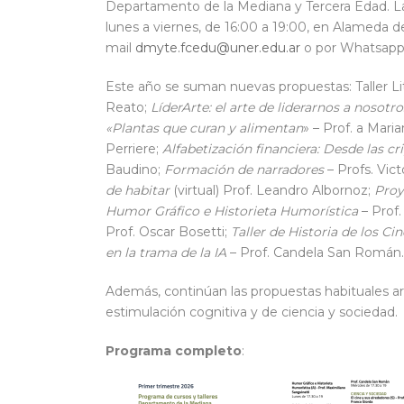
Departamento de la Mediana y Tercera Edad. L
lunes a viernes, de 16:00 a 19:00, en Alameda de
mail
dmyte.fcedu@uner.edu.ar
o por Whatsapp
Este año se suman nuevas propuestas: Taller Lit
Reato;
LíderArte: el arte de liderarnos a nosot
«Plantas que curan y alimentan
» – Prof. a Mari
Perriere;
Alfabetización financiera: Desde las c
Baudino;
Formación de narradores
– Profs. Victo
de habitar
(virtual) Prof. Leandro Albornoz;
Proy
Humor Gráfico e Historieta Humorística
– Prof.
Prof. Oscar Bosetti;
Taller de Historia de los Ci
en la trama de la IA
– Prof. Candela San Román.
Además, continúan las propuestas habituales artí
estimulación cognitiva y de ciencia y sociedad.
Programa completo
: