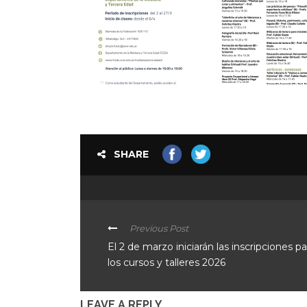
SHARE
Previous Post
El 2 de marzo iniciarán las inscripciones pa
los cursos y talleres 2026
LEAVE A REPLY