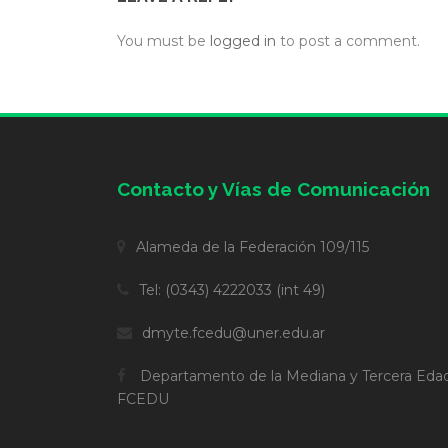
You must be
logged in
to post a comment.
Contacto y Vías de Comunicación
Alameda de la Federación 109/115
Tel: (0343) 4222033 (int 49)
dmyte.fcedu@uner.edu.ar
Departamento de la Mediana y Tercera Eda
FCEDU