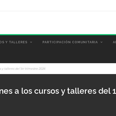
OS Y TALLERES
PARTICIPACIÓN COMUNITARIA
A
s y talleres del 1er trimestre 2026
nes a los cursos y talleres del