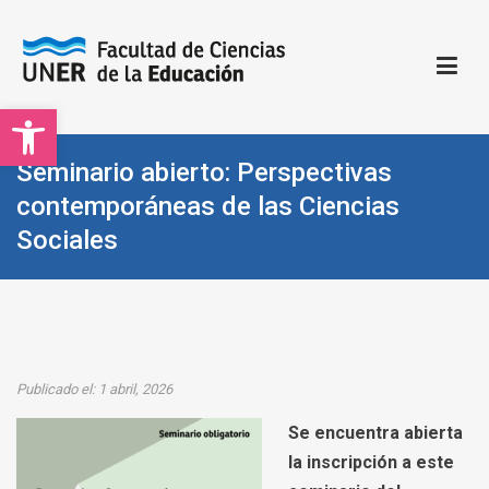
Saltar
al
contenido
Open toolbar
Facultad de Ciencias de la Educación | UNER
Sitio oficial de la Facultad de Ciencias de la Educación
Seminario abierto: Perspectivas
contemporáneas de las Ciencias
Sociales
Publicado el: 1 abril, 2026
Se encuentra abierta
la inscripción a este