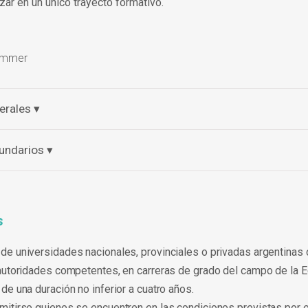
ar en un único trayecto formativo.
Kummer
erales ▾
undarios ▾
s
e universidades nacionales, provinciales o privadas argentinas 
autoridades competentes, en carreras de grado del campo de la 
e una duración no inferior a cuatro años.
itirse quienes se encuentren en las condiciones previstas por el 