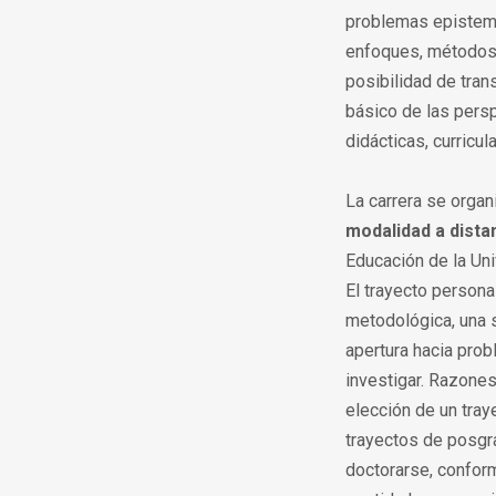
problemas epistem
enfoques, métodos y
posibilidad de trans
básico de las persp
didácticas, curricu
La carrera se orga
modalidad a dista
Educación de la Uni
El trayecto person
metodológica, una s
apertura hacia pro
investigar. Razones
elección de un tray
trayectos de posgra
doctorarse, confor