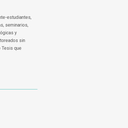
nte-estudiantes,
s, seminarios,
lógicas y
utoreados sin
e Tesis que