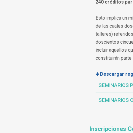
240 créditos
par
Esto implica un m
de las cuales dos
talleres) referid
doscientos cincue
incluir aquellos q
constituirán part
🡻 Descargar reg
SEMINARIOS P
SEMINARIOS 
Inscripciones C