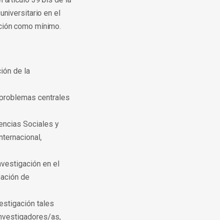
niversitario en el
ación como mínimo.
ión de la
s problemas centrales
encias Sociales y
nternacional,
nvestigación en el
eación de
estigación tales
investigadores/as,