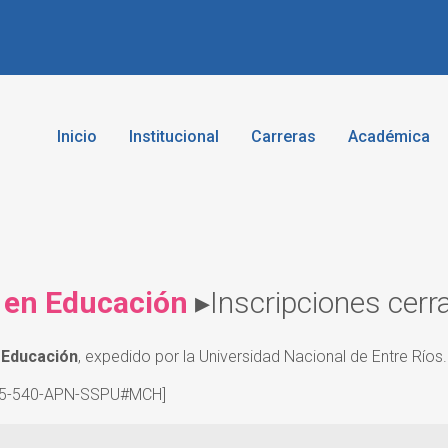
Inicio
Institucional
Carreras
Académica
cias de la Educación | UNER
cultad de Ciencias de la Educación
 en Educación
▸Inscripciones cerr
n Educación
, expedido por la Universidad Nacional de Entre Ríos.
25-540-APN-SSPU#MCH]