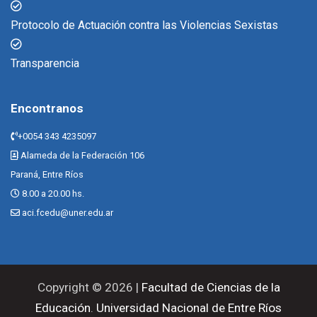
Protocolo de Actuación contra las Violencias Sexistas
Transparencia
Encontranos
+0054 343 4235097
Alameda de la Federación 106
Paraná, Entre Ríos
8.00 a 20.00 hs.
aci.fcedu@uner.edu.ar
Copyright © 2026 |
Facultad de Ciencias de la
Educación
.
Universidad Nacional de Entre Ríos