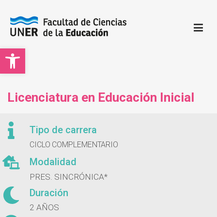
Open toolbar
Facultad de Ciencias de la Educación | UNER
Sitio oficial de la Facultad de Ciencias de la Educación
Licenciatura en Educación Inicial
Tipo de carrera
CICLO COMPLEMENTARIO
Modalidad
PRES. SINCRÓNICA*
Duración
2 AÑOS