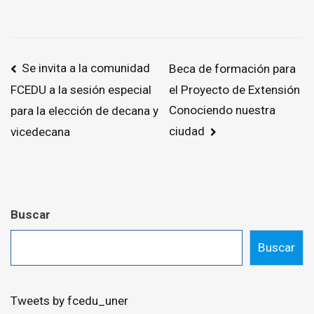
Navegación
Se invita a la comunidad
Beca de formación para
de
el Proyecto de Extensión
FCEDU a la sesión especial
entradas
Conociendo nuestra
para la elección de decana y
ciudad
vicedecana
Buscar
Buscar
Tweets by fcedu_uner