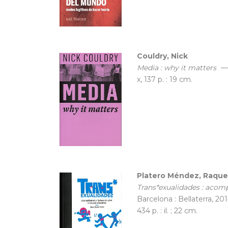
Couldry, Nick
Media : why it matters
— 
x, 137 p. : 19 cm.
Platero Méndez, Raquel
Trans*exualidades : acom
Barcelona : Bellaterra, 201
434 p. : il. ; 22 cm.